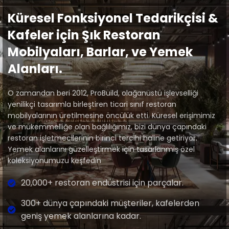
Küresel Fonksiyonel Tedarikçisi &
Kafeler için Şık Restoran
Mobilyaları, Barlar, ve Yemek
Alanları.
O zamandan beri 2012, ProBuild, olağanüstü işlevselliği
yenilikçi tasarımla birleştiren ticari sınıf restoran
mobilyalarının üretilmesine öncülük etti. Küresel erişimimiz
ve mükemmelliğe olan bağlılığımız, bizi dünya çapındaki
restoran işletmecilerinin birinci tercihi haline getiriyor.
Yemek alanlarını güzelleştirmek için tasarlanmış özel
koleksiyonumuzu keşfedin
20,000+ restoran endüstrisi için parçalar.
300+ dünya çapındaki müşteriler, kafelerden
geniş yemek alanlarına kadar.