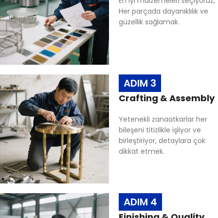
En iyi malzemeleri seçiyoruz,
Her parçada dayanıklılık ve
güzellik sağlamak.
ADIM 3
Crafting & Assembly
Yetenekli zanaatkarlar her
bileşeni titizlikle işliyor ve
birleştiriyor, detaylara çok
dikkat etmek.
ADIM 4
Finishing & Quality