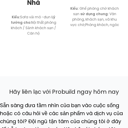
Nhà
Kiểu:
Ghế phòng chờ khách
sạn
sử dụng chung:
Văn
Kiểu:
Sofa vải mô -đun
Lý
phòng, khách sạn, và khu
tưởng cho:
Nội thất phòng
vực chờ,Phòng khách, ngóc
khách / Sảnh khách sạn /
ngách đọc sách, và phòng
Căn hộ
ngủ.
Hãy liên lạc với Probuild ngay hôm nay
Sẵn sàng đưa tầm nhìn của bạn vào cuộc sống
hoặc có câu hỏi về các sản phẩm và dịch vụ của
chúng tôi? Đội ngũ tận tâm của chúng tôi ở đây