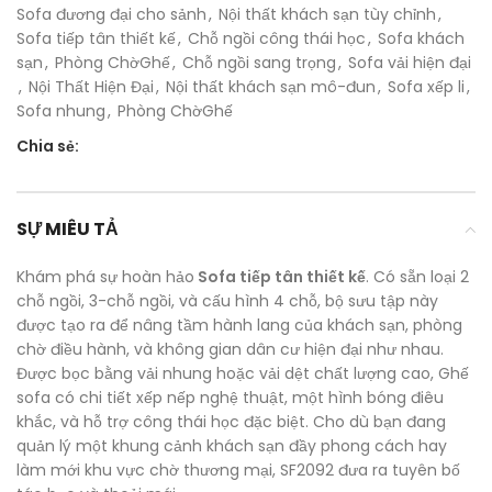
Sofa đương đại cho sảnh
,
Nội thất khách sạn tùy chỉnh
,
Sofa tiếp tân thiết kế
,
Chỗ ngồi công thái học
,
Sofa khách
sạn
,
Phòng ChờGhế
,
Chỗ ngồi sang trọng
,
Sofa vải hiện đại
,
Nội Thất Hiện Đại
,
Nội thất khách sạn mô-đun
,
Sofa xếp li
,
Sofa nhung
,
Phòng ChờGhế
Chia sẻ:
SỰ MIÊU TẢ
Khám phá sự hoàn hảo
Sofa tiếp tân thiết kế
. Có sẵn loại 2
chỗ ngồi, 3-chỗ ngồi, và cấu hình 4 chỗ, bộ sưu tập này
được tạo ra để nâng tầm hành lang của khách sạn, phòng
chờ điều hành, và không gian dân cư hiện đại như nhau.
Được bọc bằng vải nhung hoặc vải dệt chất lượng cao, Ghế
sofa có chi tiết xếp nếp nghệ thuật, một hình bóng điêu
khắc, và hỗ trợ công thái học đặc biệt. Cho dù bạn đang
quản lý một khung cảnh khách sạn đầy phong cách hay
làm mới khu vực chờ thương mại, SF2092 đưa ra tuyên bố