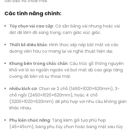
táo bạo và thoải mái.
Các tính năng chính:
Tùy chọn vải cao cấp
: Có sẵn bằng vải nhung hoặc vải
dệt để làm đồ sang trọng, cảm giác xúc giác.
Thiết kế điêu khắc
: Hình thức xếp nếp bắt mắt và các
đường viền hữu cơ mang lại vẻ nghệ thuật hiện đại.
Khung bên trong chắc chắn
: Cấu trúc gỗ thông nguyên
khối với lò xo ngoằn ngoèo và bọt mật độ cao giúp tăng
cường độ bền và sự thoải mái.
nhiều kích cỡ
: Chọn xe 2 chỗ (1460×1020×620mm), 3-
chỗ ngồi (2450×1020×620mm), hoặc 4 chỗ
(3200×1020×620mm) để phù hợp với nhu cầu không gian
khác nhau.
Phụ kiện chức năng
: Tặng kèm gối tựa phù hợp
(45×45cm), bảng phụ tùy chọn hoặc bảng mặt sau tùy