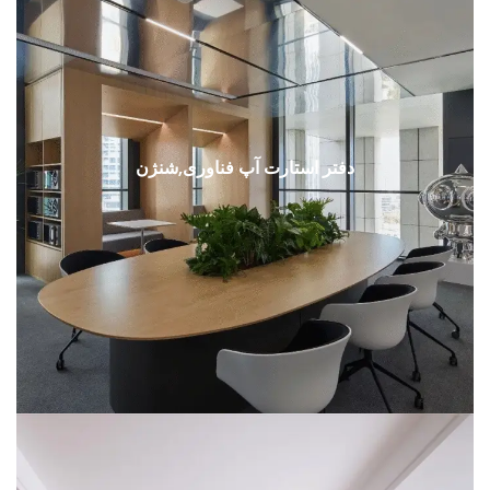
دفتر استارت آپ فناوری,شنژن