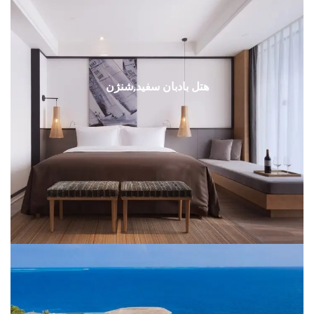
هتل بادبان سفید,شنژن