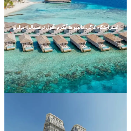
استراحتگاه کاگی مالدیو & آبگرم-آتول نر شمالی, مالدیو