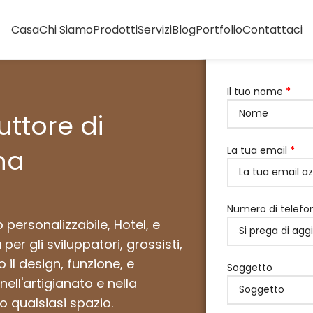
Casa
Chi Siamo
Prodotti
Servizi
Blog
Portfolio
Contattaci
Il tuo nome
*
uttore di
La tua email
*
na
Numero di telef
o personalizzabile, Hotel, e
per gli sviluppatori, grossisti,
 il design, funzione, e
Soggetto
nell'artigianato e nella
o qualsiasi spazio.