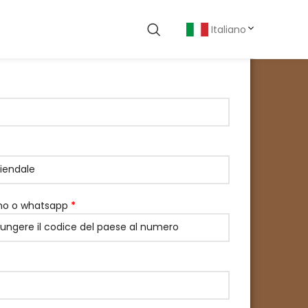
Italiano
ono o whatsapp
*