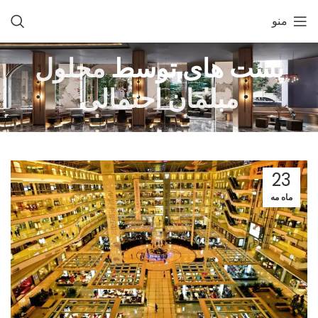
منو
پست های توسط
محلول
مبلمان احتمالی
23
ماه مه