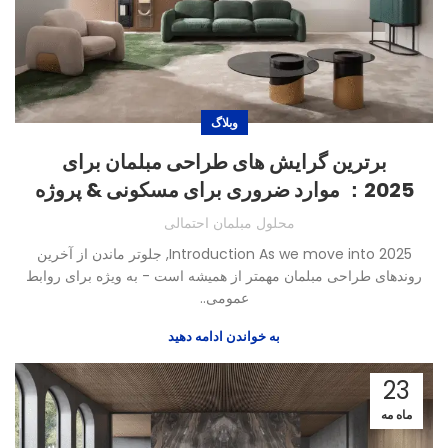
وبلاگ
برترین گرایش های طراحی مبلمان برای
2025： موارد ضروری برای مسکونی & پروژه
های ویلا
محلول مبلمان احتمالی
Introduction As we move into
2025, جلوتر ماندن از آخرین
روندهای طراحی مبلمان مهمتر از همیشه است - به ویژه برای روابط
عمومی..
به خواندن ادامه دهید
23
ماه مه